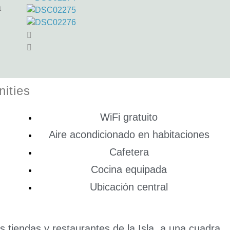
a
ities
WiFi gratuito
Aire acondicionado en habitaciones
Cafetera
Cocina equipada
Ubicación central
s tiendas y restaurantes de la Isla, a una cuadra